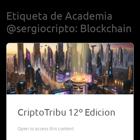
Etiqueta de Academia
@sergiocripto:
Blockchain
CriptoTribu 12º Edicion
Open to access this content