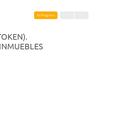
En Progreso
TOKEN).
 INMUEBLES