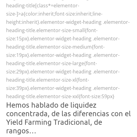
heading-title[class*=elementor-
size-]>a{color:inherit;font-size:inherit;line-
height:inherit}.elementor-widget-heading .elementor-
heading-title.elementor-size-small{font-
size:15px}.elementor-widget-heading .elementor-
heading-title.elementor-size-medium{font-
size:19px}.elementor-widget-heading .elementor-
heading-title.elementor-size-large{font-
size:29px}.elementor-widget-heading .elementor-
heading-title.elementor-size-xl{font-
size:39px}.elementor-widget-heading .elementor-
heading-title.elementor-size-xxl{font-size:59px}
Hemos hablado de liquidez
concentrada, de las diferencias con el
Yield Farming Tradicional, de
rangos…