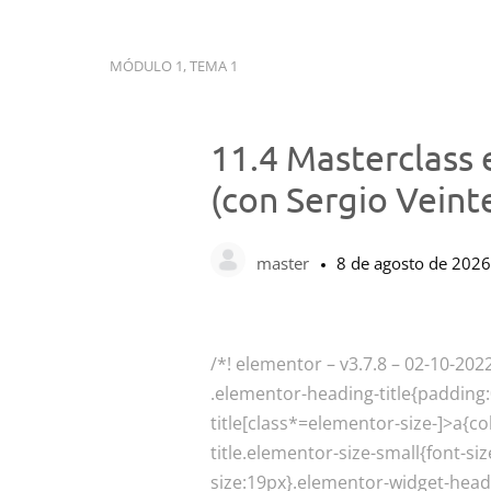
MÓDULO 1, TEMA 1
11.4 Masterclass 
(con Sergio Veint
master
8 de agosto de 2026
/*! elementor – v3.7.8 – 02-10-202
.elementor-heading-title{padding
title[class*=elementor-size-]>a{co
title.elementor-size-small{font-s
size:19px}.elementor-widget-head