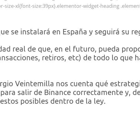
r-size-xl{font-size:39px}.elementor-widget-heading .element
e se instalará en España y seguirá su re
idad real de que, en el futuro, pueda pro
ansacciones, retiros, etc) de todo lo que
rgio Veintemilla nos cuenta qué estrateg
 para salir de Binance correctamente y, d
tos posibles dentro de la ley.