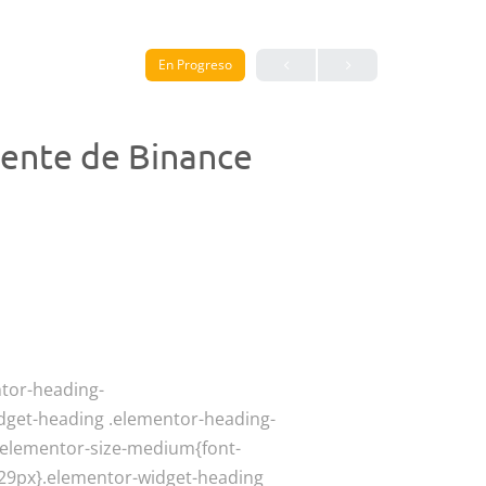
En Progreso
mente de Binance
ntor-heading-
-widget-heading .elementor-heading-
e.elementor-size-medium{font-
e:29px}.elementor-widget-heading