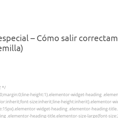
especial – Cómo salir correcta
emilla)
2 */
:0;margin:0;line-height:1}.elementor-widget-heading .eleme
lor:inherit;font-size:inherit;line-height:inherit}.elementor
ize:15px}.elementor-widget-heading .elementor-heading-titl
ing .elementor-heading-title.elementor-size-large{font-siz