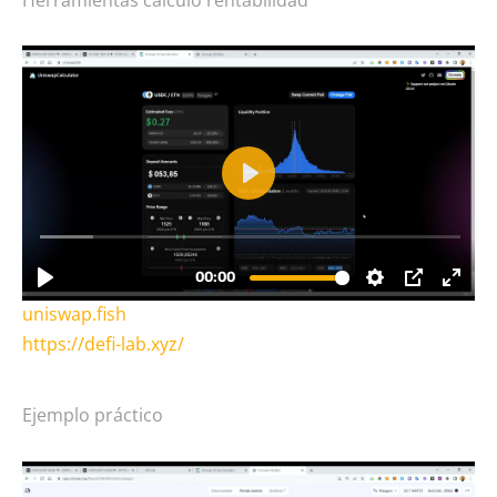
uniswap.fish
https://defi-lab.xyz/
Ejemplo práctico