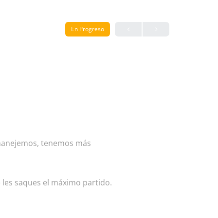
En Progreso
s manejemos, tenemos más
e les saques el máximo partido.