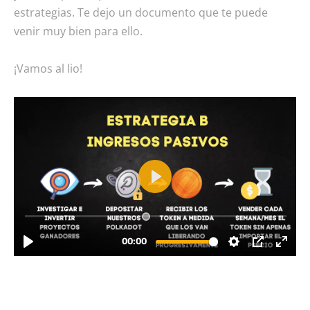
estrategias. Te dejo un documento que te puede
venir muy bien para ello.
¡Vamos al lio!