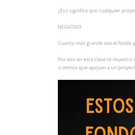
¿Eso significa que cualquier proy
NEGATIVO
Cuanto más grande sea el fondo y 
Por eso en esta clase te muestro 
si vemos que apoyan a un proyec