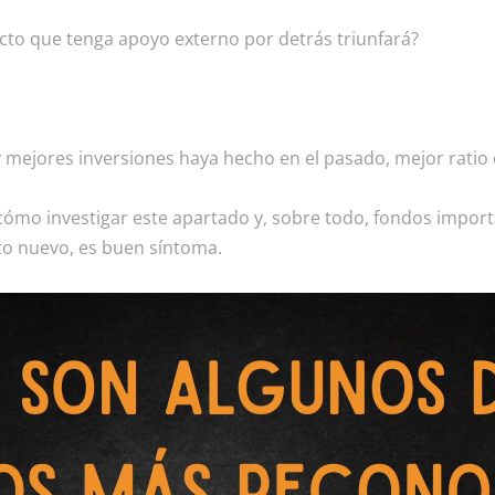
ecto que tenga apoyo externo por detrás triunfará?
mejores inversiones haya hecho en el pasado, mejor ratio d
cómo investigar este apartado y, sobre todo, fondos import
to nuevo, es buen síntoma.