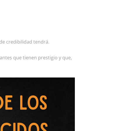
e credibilidad tendrá.
antes que tienen prestigio y que,