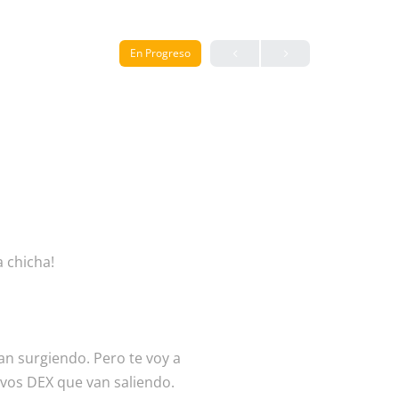
En Progreso
a chicha!
n surgiendo. Pero te voy a
evos DEX que van saliendo.