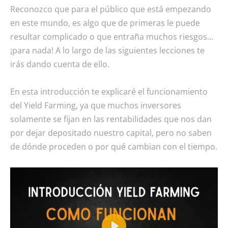
Reconozco que para el público que está empezando
en este mundo, es algo que de primeras le puede
resultar complicado o que entraña muchos riesgos…
¡para nada! A lo largo de las siguientes lecciones te
irás dando cuenta de ello.
En esta introducción te explicaré el funcionamiento
del Yield Farming, ya que muchos inversores
solamente se fijan en las rentabilidades que nos dan
por dejar depositado nuestro capital, pero no saben
de dónde proceden o por qué cambian con el tiempo.