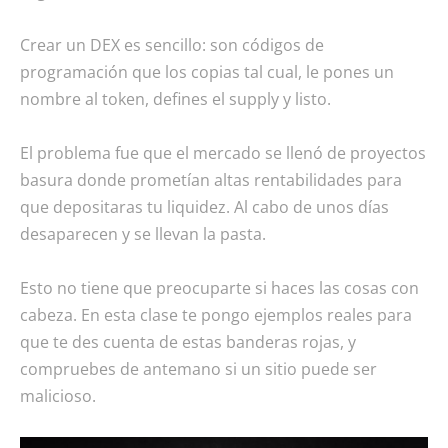
Crear un DEX es sencillo: son códigos de
programación que los copias tal cual, le pones un
nombre al token, defines el supply y listo.
El problema fue que el mercado se llenó de proyectos
basura donde prometían altas rentabilidades para
que depositaras tu liquidez. Al cabo de unos días
desaparecen y se llevan la pasta.
Esto no tiene que preocuparte si haces las cosas con
cabeza. En esta clase te pongo ejemplos reales para
que te des cuenta de estas banderas rojas, y
compruebes de antemano si un sitio puede ser
malicioso.