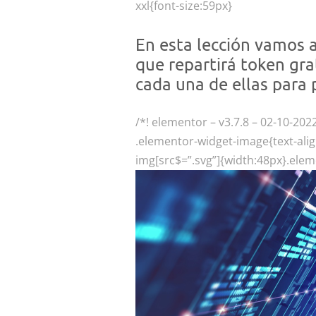
xxl{font-size:59px}
En esta lección vamos 
que repartirá token gr
cada una de ellas para
/*! elementor – v3.7.8 – 02-10-202
.elementor-widget-image{text-alig
img[src$=”.svg”]{width:48px}.elem