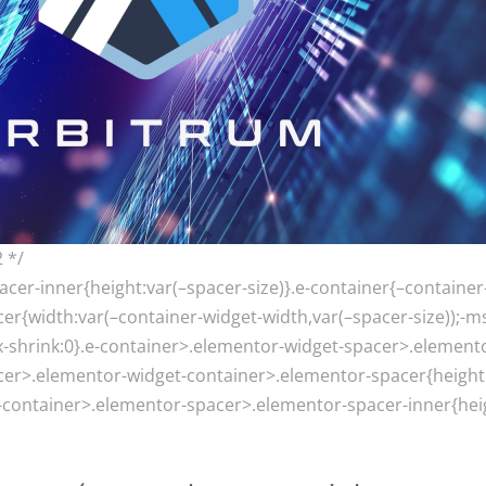
2 */
cer-inner{height:var(–spacer-size)}.e-container{–container
r{width:var(–container-widget-width,var(–spacer-size));-ms-f
lex-shrink:0}.e-container>.elementor-widget-spacer>.element
cer>.elementor-widget-container>.elementor-spacer{height
container>.elementor-spacer>.elementor-spacer-inner{heig