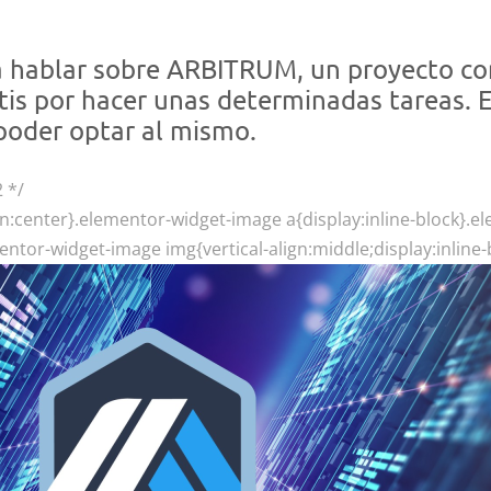
a hablar sobre ARBITRUM, un proyecto co
atis por hacer unas determinadas tareas.
 poder optar al mismo.
2 */
n:center}.elementor-widget-image a{display:inline-block}.
entor-widget-image img{vertical-align:middle;display:inline-