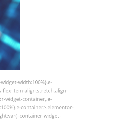
-widget-width:100%}.e-
lex-item-align:stretch;align-
or-widget-container,.e-
:100%}.e-container>.elementor-
ht:var(–container-widget-