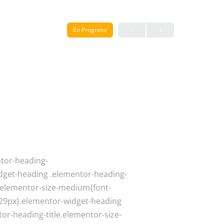
En Progreso
ntor-heading-
-widget-heading .elementor-heading-
e.elementor-size-medium{font-
e:29px}.elementor-widget-heading
or-heading-title.elementor-size-