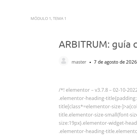
MÓDULO 1, TEMA 1
ARBITRUM: guía 
master
7 de agosto de 2026
/*! elementor – v3.7.8 – 02-10-202
.elementor-heading-title{padding
title[class*=elementor-size-]>a{co
title.elementor-size-small{font-s
size:19px}.elementor-widget-head
.elementor-heading-title.elemento