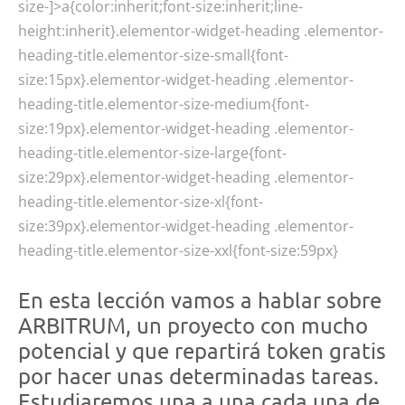
size-]>a{color:inherit;font-size:inherit;line-
height:inherit}.elementor-widget-heading .elementor-
heading-title.elementor-size-small{font-
size:15px}.elementor-widget-heading .elementor-
heading-title.elementor-size-medium{font-
size:19px}.elementor-widget-heading .elementor-
heading-title.elementor-size-large{font-
size:29px}.elementor-widget-heading .elementor-
heading-title.elementor-size-xl{font-
size:39px}.elementor-widget-heading .elementor-
heading-title.elementor-size-xxl{font-size:59px}
En esta lección vamos a hablar sobre
ARBITRUM, un proyecto con mucho
potencial y que repartirá token gratis
por hacer unas determinadas tareas.
Estudiaremos una a una cada una de