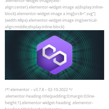
.elementor-widget-image{text-
align:center}.elementor-widget-image a{display:inline-
block}.elementor-widget-image a img[src$=”.svg”]
{width:48px}.elementor-widget-image img{vertical-
align:middle;display:inline-block}
/*! elementor – v3.7.8 – 02-10-2022 */
.elementor-heading-title{padding:0;margin:0;line-
height:1}.elementor-widget-heading .elementor-