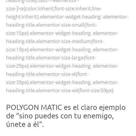
heading-title[class*=elementor-
size-]>a{color:inherit;font-size:inherit;line-
height:inherit}.elementor-widget-heading .elementor-
heading-title.elementor-size-small{font-
size:15px}.elementor-widget-heading .elementor-
heading-title.elementor-size-medium{font-
size:19px}.elementor-widget-heading .elementor-
heading-title.elementor-size-large{font-
size:29px}.elementor-widget-heading .elementor-
heading-title.elementor-size-xl{font-
size:39px}.elementor-widget-heading .elementor-
heading-title.elementor-size-xxl{font-size:59px}
POLYGON MATIC es el claro ejemplo
de “sino puedes con tu enemigo,
únete a él”.